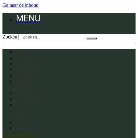
Ga naar de inhoud
MENU
Zoeken
Home
Systeem
Wandlampen
Grondspots
Buitenspots
Staande
lampen
Opbouwspots
Accessoires
4
stappen
plan
Inspiratie
Contact