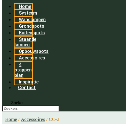
Home
Systeem
Wandlampen
Grondspots
Buitenspots
Staande
lampen
Opbouwspots
Accessoires
4
stappen
plan
Inspiratie
Contact
Zoeken
Home
/
Accessoires
/ CC-2