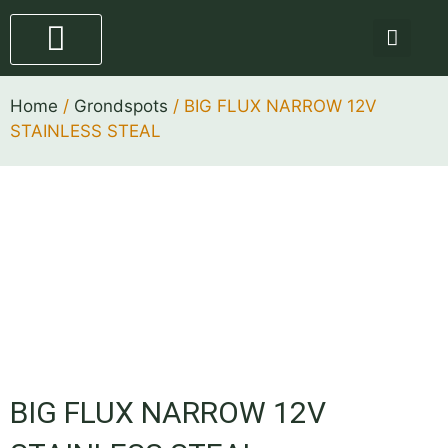
Staande lampen
4 stappen plan
Home
/
Grondspots
/ BIG FLUX NARROW 12V
STAINLESS STEAL
BIG FLUX NARROW 12V