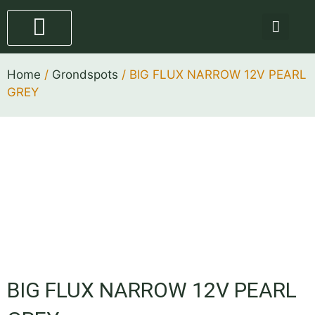
Staande lampen
4 stappen plan
Home
/
Grondspots
/ BIG FLUX NARROW 12V PEARL
GREY
BIG FLUX NARROW 12V PEARL